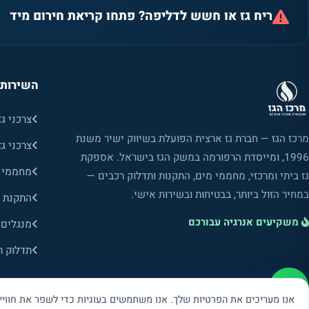
ריח גז או חשש לדליפה? פתחו קריאת חירום מיד
השירותי
צרכני גז
מרכז הגז — חברת גז ארצית הפועלת בשיווק ישיר משנת
צרכני גז
1996, ומייסדת הרפורמה במשק הגז בישראל. אספקת
מחממי מ
גז ביתי ומרכזי, מחממי מים, התקנות ותדלוק רכבים —
במחיר הזול ביותר, בבטיחות ובשירות אישי.
התקנת מ
משקיעים אנרגיה עבורכם
מנגלים 
תדלוק ר
אנו מעריכים את הפרטיות שלך. אנו משתמשים בעוגיות כדי לשפר את חוויי