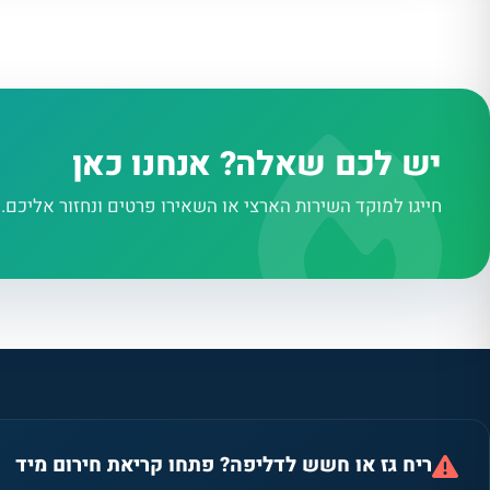
יש לכם שאלה? אנחנו כאן
חייגו למוקד השירות הארצי או השאירו פרטים ונחזור אליכם.
ריח גז או חשש לדליפה? פתחו קריאת חירום מיד