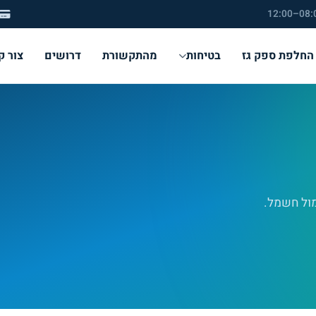
החלפת ספק גז
בטיחות
מהתקשורת
דרושים
צור ק