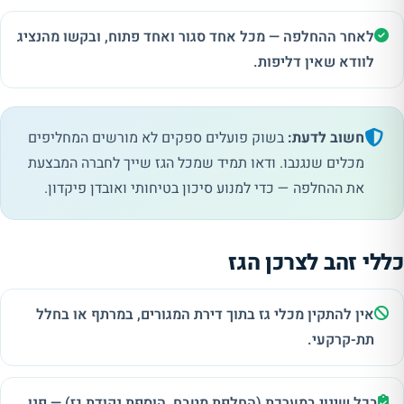
לאחר ההחלפה — מכל אחד סגור ואחד פתוח, ובקשו מהנציג
לוודא שאין דליפות.
חשוב לדעת:
בשוק פועלים ספקים לא מורשים המחליפים
מכלים שנגנבו. ודאו תמיד שמכל הגז שייך לחברה המבצעת
את ההחלפה — כדי למנוע סיכון בטיחותי ואובדן פיקדון.
כללי זהב לצרכן הגז
אין להתקין מכלי גז בתוך דירת המגורים, במרתף או בחלל
תת-קרקעי.
בכל שינוי במערכת (החלפת מטבח, הוספת נקודת גז) — פנו